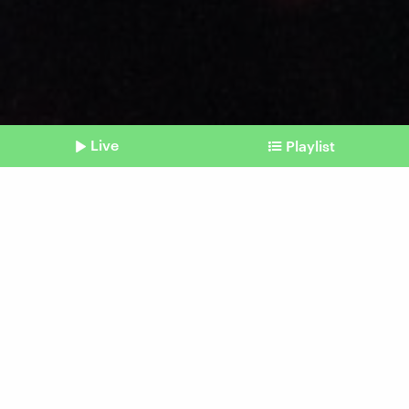
Live
Playlist
©
unsplash I Hal Gatewood
Shownotes
Im Kopf
Das Gehirn verändert sich,
wenn wir Neues lernen