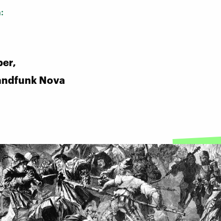
n:
per,
andfunk Nova