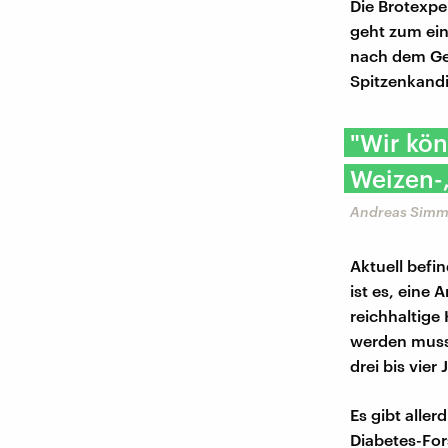
Die Brotexpe
geht zum ei
nach dem Get
Spitzenkandid
"Wir kön
Weizen-,
Andreas Simm, 
Aktuell befi
ist es, eine
reichhaltige 
werden muss,
drei bis vie
Es gibt alle
Diabetes-Fo