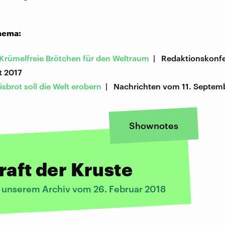
hema:
 Krümelfreie Brötchen für den Weltraum
| Redaktionskonf
t 2017
isbrot soll die Welt erobern
| Nachrichten vom 11. Septem
Shownotes
raft der Kruste
s unserem Archiv vom 26. Februar 2018