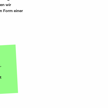
sen wir
 in Form einer
,
t