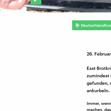
Deutschlandfu
26. Februa
Esst Brotkr
zumindest 
gefunden, 
ankurbeln.
Immer, wenn 
machen, dass