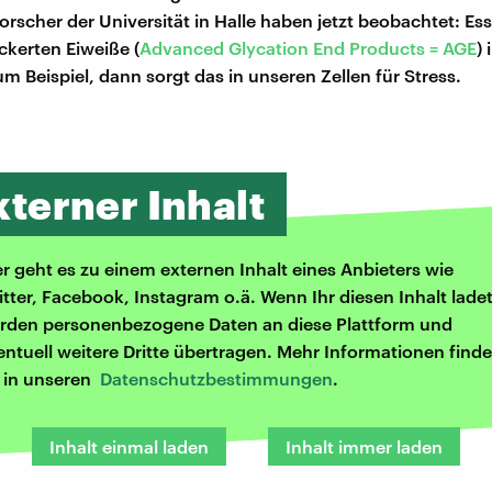
orscher der Universität in Halle haben jetzt beobachtet: Es
ckerten Eiweiße (
Advanced Glycation End Products = AGE
)
m Beispiel, dann sorgt das in unseren Zellen für Stress.
xterner Inhalt
er geht es zu einem externen Inhalt eines Anbieters wie
itter, Facebook, Instagram o.ä. Wenn Ihr diesen Inhalt ladet
rden personenbezogene Daten an diese Plattform und
entuell weitere Dritte übertragen. Mehr Informationen finde
r in unseren
Datenschutzbestimmungen
.
Inhalt einmal laden
Inhalt immer laden