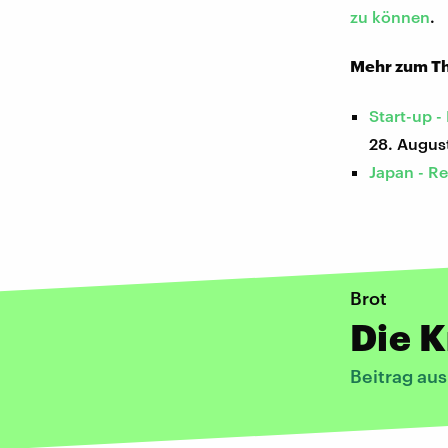
zu können
.
Mehr zum T
Start-up -
28. Augus
Japan - Re
Brot
Die K
Beitrag au