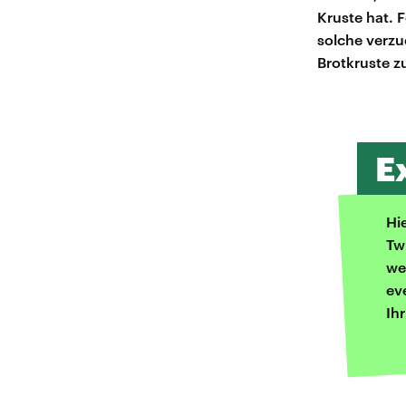
Kruste hat. F
solche verzu
Brotkruste zu
E
Hi
Tw
we
ev
Ih