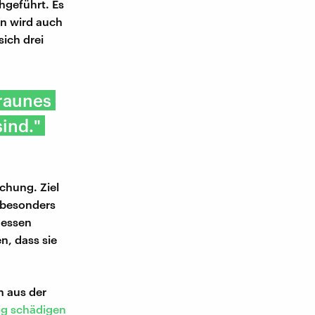
hgeführt. Es
n wird auch
ich drei
braunes
ind."
chung. Ziel
e besonders
egessen
n, dass sie
n aus der
ig schädigen