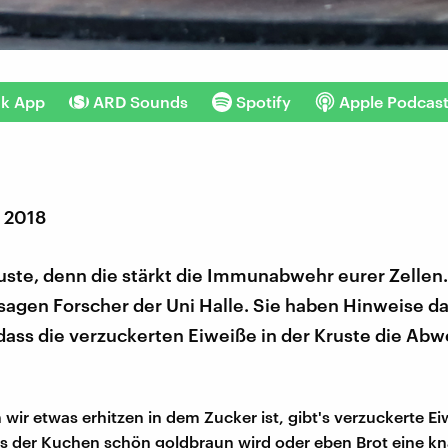
nk App
ARD Sounds
Spotify
Apple Podcas
r 2018
uste, denn die stärkt die Immunabwehr eurer Zellen
sagen Forscher der Uni Halle. Sie haben Hinweise d
dass die verzuckerten Eiweiße in der Kruste die Abw
wir etwas erhitzen in dem Zucker ist, gibt's verzuckerte Ei
 der Kuchen schön goldbraun wird oder eben Brot eine k