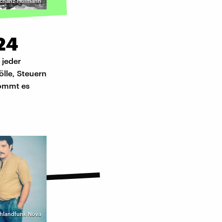
Tschanz-Hofmann
24
 jeder
ölle, Steuern
kommt es
schlandfunk Nova