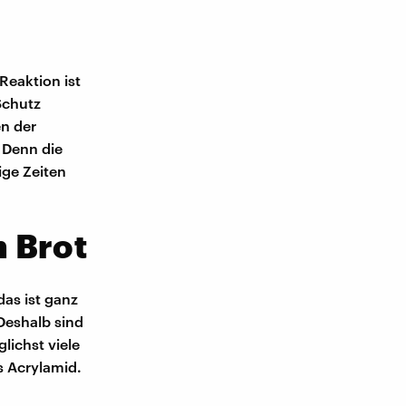
 Reaktion ist
 Schutz
en der
 Denn die
ige Zeiten
 Brot
das ist ganz
 Deshalb sind
lichst viele
s Acrylamid.