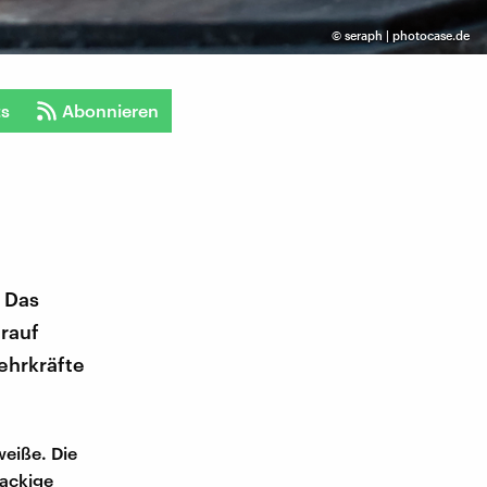
©
seraph | photocase.de
ts
Abonnieren
. Das
arauf
ehrkräfte
weiße. Die
nackige