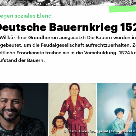
©
imago | H. 
egen soziales Elend
Deutsche Bauernkrieg 15
 Willkür ihrer Grundherren ausgesetzt: Die Bauern werden in
gebeutet, um die Feudalgesellschaft aufrechtzuerhalten. Z
tliche Frondienste treiben sie in die Verschuldung. 1524 
fstand der Bauern.
©
Pascal Amost Rest | privat | Collage: Deut