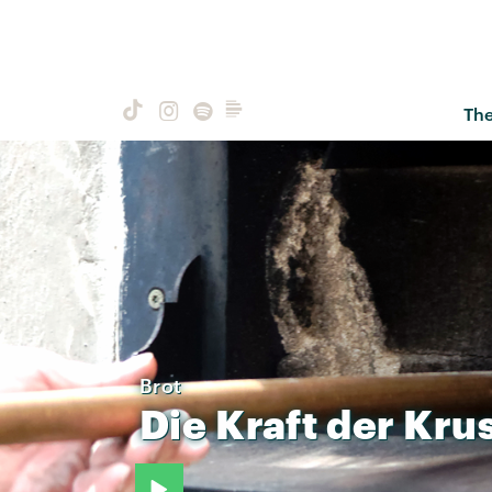
Th
Brot
Die
Kraft
der
Kru