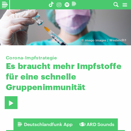
©
imago images / Westend61
Corona-Impfstrategie
Es
braucht
mehr
Impfstoffe
für
eine
schnelle
Gruppenimmunität
Deutschlandfunk App
ARD Sounds