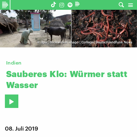
©
dpa | Blickwinkel imago | Collage: Deutschlandfunk Nova
Indien
Sauberes
Klo:
Würmer
statt
Wasser
08. Juli 2019