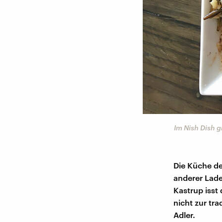
Im Nish Dish g
Die Küche de
anderer Lad
Kastrup isst 
nicht zur tra
Adler.