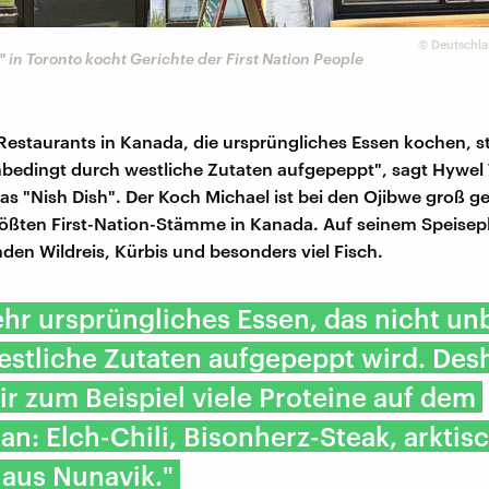
©
Deutschla
" in Toronto kocht Gerichte der First Nation People
 Restaurants in Kanada, die ursprüngliches Essen kochen, st
nbedingt durch westliche Zutaten aufgepeppt", sagt Hywel
as "Nish Dish". Der Koch Michael ist bei den Ojibwe groß 
ößten First-Nation-Stämme in Kanada. Auf seinem Speisepl
nden Wildreis, Kürbis und besonders viel Fisch.
sehr ursprüngliches Essen, das nicht un
stliche Zutaten aufgepeppt wird. Des
r zum Beispiel viele Proteine auf dem
an: Elch-Chili, Bisonherz-Steak, arktis
 aus Nunavik."