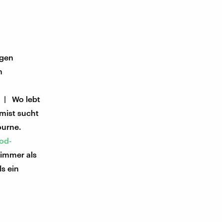
igen
m
n
| Wo lebt
omist sucht
ourne.
ood-
 immer als
s ein