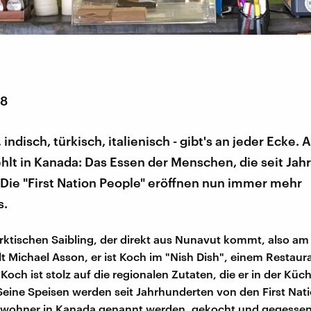
18
indisch, türkisch, italienisch - gibt's an jeder Ecke. 
hlt in Kanada: Das Essen der Menschen, die seit Ja
 Die "First Nation People" eröffnen nun immer mehr
s.
rktischen Saibling, der direkt aus Nunavut kommt, also am
lt Michael Asson, er ist Koch im "Nish Dish", einem Restaura
Koch ist stolz auf die regionalen Zutaten, die er in der Küc
 Seine Speisen werden seit Jahrhunderten von den First Nat
inwohner in Kanada genannt werden, gekocht und gegesse