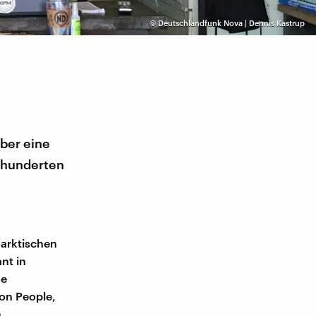
©
Deutschlandfunk Nova | Dennis Kastrup
Aber eine
hrhunderten
 arktischen
nt in
he
ion People,
n.