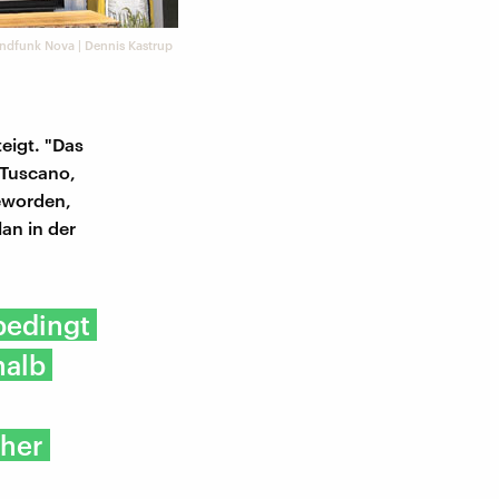
ndfunk Nova | Dennis Kastrup
eigt. "Das
 Tuscano,
geworden,
an in der
bedingt
halb
cher