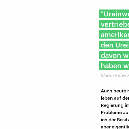
"Ureinw
vertrieb
amerika
den Ure
davon wa
haben w
Shawn Adler, 
Auch heute n
leben auf de
Regierung im
Probleme auf
ich der Besi
aber eigentli