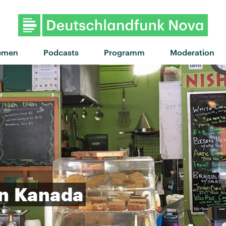
"Light The Way" von Leon Bridges 
emen
Podcasts
Programm
Moderation
in
Kanada