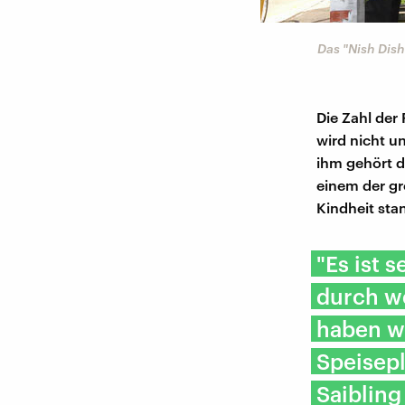
Das "Nish Dish
Die Zahl der
wird nicht u
ihm gehört d
einem der gr
Kindheit sta
"Es ist 
durch we
haben wi
Speisepl
Saibling