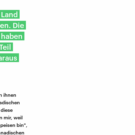
 Land
en. Die
 haben
eil
araus
on ihnen
nadischen
 diese
 mir, weil
peisen bin",
kanadischen