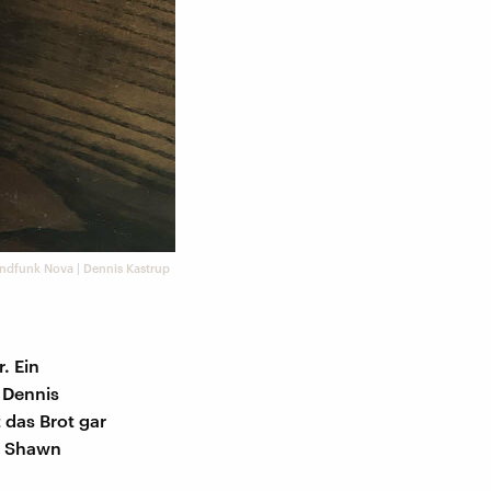
ndfunk Nova | Dennis Kastrup
. Ein
 Dennis
t das Brot gar
er Shawn