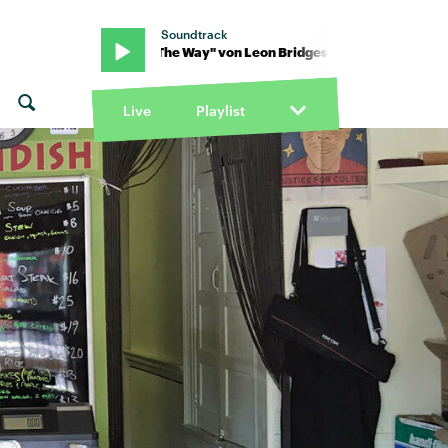
Soundtrack
· "Light The Way" von Leon Bridges · "Light The Way" von Leon Brid
Live
Playlist