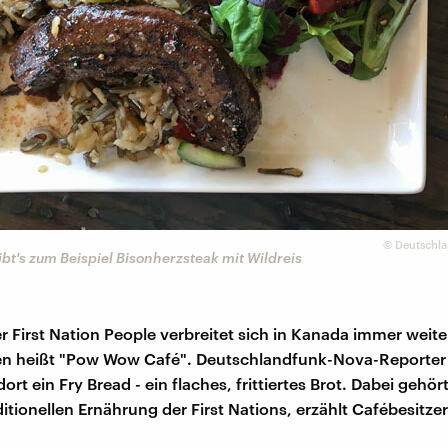
©
Deutschla
ibt's zum Beispiel Bisonherzsteak mit Wildreis
r First Nation People verbreitet sich in Kanada immer weiter
en heißt "Pow Wow Café". Deutschlandfunk-Nova-Reporter
dort ein Fry Bread - ein flaches, frittiertes Brot. Dabei gehör
ditionellen Ernährung der First Nations, erzählt Cafébesitz