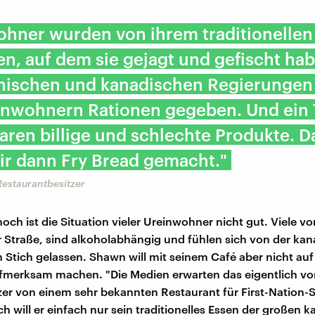
ohner wurden von ihrem traditionellen
en, auf dem sie gejagt und gefischt hab
nischen und kanadischen Regierungen
inwohnern Rationen gegeben. Und ein T
ren billige und schlechte Produkte. D
ir dann Fry Bread gemacht."
Restaurantbesitzer
och ist die Situation vieler Ureinwohner nicht gut. Viele v
r Straße, sind alkoholabhängig und fühlen sich von der ka
 Stich gelassen. Shawn will mit seinem Café aber nicht auf
merksam machen. "Die Medien erwarten das eigentlich von
tzer von einem sehr bekannten Restaurant für First-Nation-S
ch will er einfach nur sein traditionelles Essen der großen 