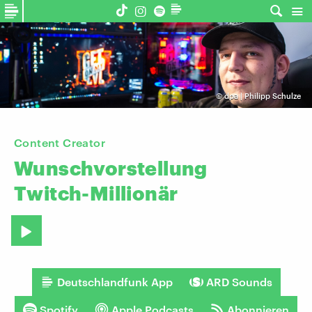
©
dpa | Philipp Schulze
Content Creator
Wunschvorstellung
Twitch-Millionär
Deutschlandfunk App
ARD Sounds
Spotify
Apple Podcasts
Abonnieren