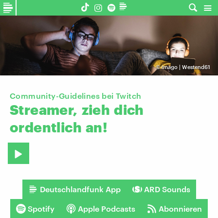
©
imago | Westend61
Community-Guidelines bei Twitch
Streamer,
zieh
dich
ordentlich
an!
Deutschlandfunk App
ARD Sounds
Spotify
Apple Podcasts
Abonnieren