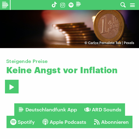
©
Carlos Pernalete Tua | Pexels
Steigende Preise
Keine
Angst
vor
Inflation
Deutschlandfunk App
ARD Sounds
Spotify
Apple Podcasts
Abonnieren