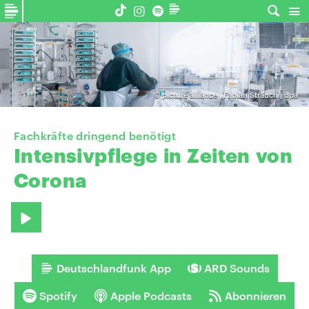
©
picture alliance | Fabian Strauch | dpa
Fachkräfte dringend benötigt
Intensivpflege
in
Zeiten
von
Corona
Deutschlandfunk App
ARD Sounds
Spotify
Apple Podcasts
Abonnieren