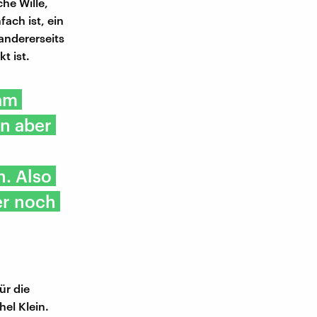
che Wille,
ach ist, ein
andererseits
t ist.
 am
an aber
n. Also
er noch
ür die
el Klein.