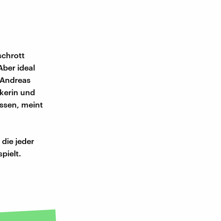
schrott
Aber ideal
 Andreas
ikerin und
ssen, meint
 die jeder
pielt.