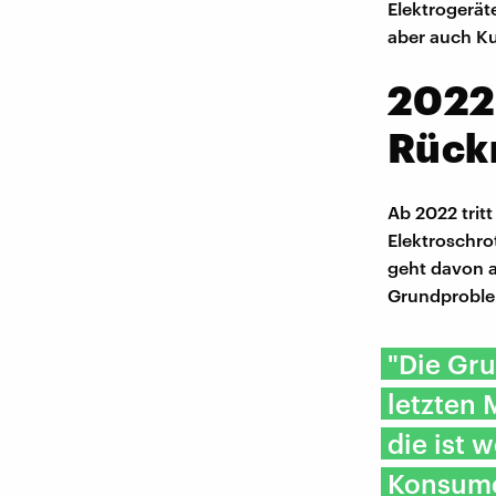
Elektrogeräte
aber auch Ku
2022:
Rück
Ab 2022 trit
Elektroschr
geht davon a
Grundproble
"Die Gru
letzten 
die ist 
Konsumen