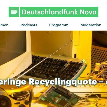
"Tested Waters" von Loupe · 
emen
Podcasts
Programm
Moderation
eringe
Recyclingquote
–