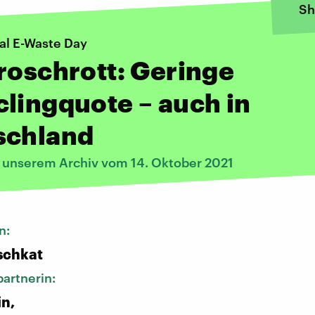
Sh
al E-Waste Day
roschrott: Geringe
lingquote – auch in
schland
s unserem Archiv vom 14. Oktober 2021
n:
schkat
artnerin:
in,