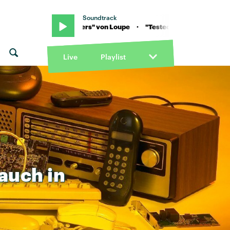
Soundtrack
"Tested Waters" von Loupe · "Tested Waters" von Loupe
Live
Playlist
auch
in