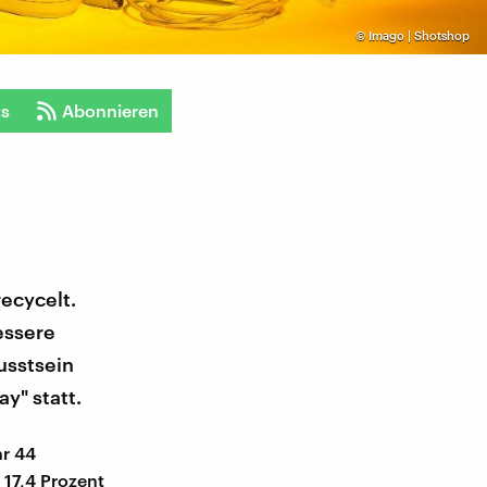
©
Imago | Shotshop
ts
Abonnieren
recycelt.
essere
usstsein
ay" statt.
hr 44
 17,4 Prozent