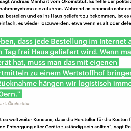
 sagt Andreas Manhart vom Ökoinstitut. Es fehle der politis
ahmesysteme einzuführen. Während es einerseits sehr einf
zu bestellen und es ins Haus geliefert zu bekommen, ist es 
einfach, es wieder loszuwerden, etwa wenn es alt oder defek
eben, dass jede Bestellung im Internet
 Tag frei Haus geliefert wird. Wenn m
erät hat, muss man das mit eigenen
tmitteln zu einem Wertstoffhof bringe
 Rücknahme hängen wir logistisch imm
0ern."
rt, Ökoinstitut
st es weltweiter Konsens, dass die Hersteller für die Kosten f
 Entsorgung alter Geräte zuständig sein sollten", sagt Rah