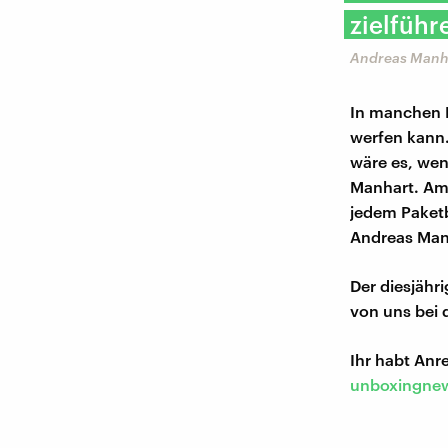
zielführ
Andreas Manha
In manchen L
werfen kann.
wäre es, wen
Manhart. Am 
jedem Paket
Andreas Man
Der diesjähr
von uns bei 
Ihr habt An
unboxingnew