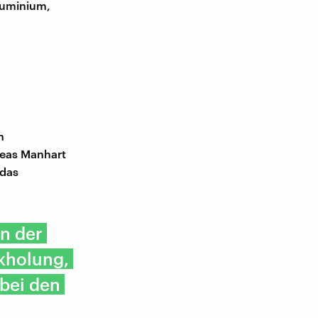
Aluminium,
n
reas Manhart
 das
en der
ckholung,
 bei den