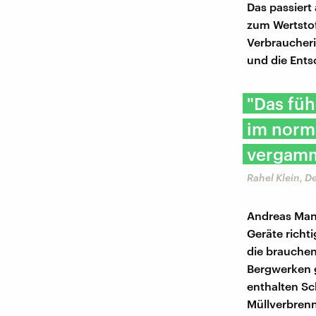
Das passier
zum Wertstof
Verbraucher
und die Ents
"Das füh
im norm
vergamm
Rahel Klein, 
Andreas Manh
Geräte richti
die brauchen
Bergwerken g
enthalten Sc
Müllverbrenn