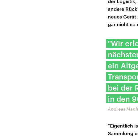
der Logistik,
andere Rückn
neues Gerät 
gar nicht so 
"Wir erl
nächsten
ein Altg
Transpor
bei der
in den 9
Andreas Manha
"Eigentlich i
Sammlung und