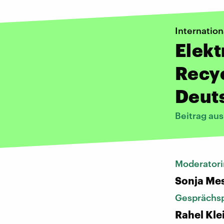
Internation
Elekt
Recyc
Deut
Beitrag au
Moderatori
Sonja Me
Gesprächsp
Rahel Kle