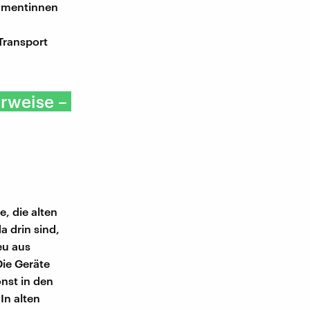
sumentinnen
Transport
erweise –
, die alten
a drin sind,
eu aus
Die Geräte
onst in den
In alten