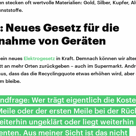
n stecken oft wertvolle Materialien: Gold, Silber, Kupfer, 
nststoffe.
 Neues Gesetz für die
nahme von Geräten
t ein neues
Elektrogesetz
in Kraft. Demnach können wir alte
ott an mehr Orten zurückgeben – auch im Supermarkt. And
us, dass das die Recyclingquote etwas erhöhen wird, aber
m bleibe.
ndfrage: Wer trägt eigentlich die Kost
Meile oder der ersten Meile bei der Rü
weiterhin ungeklärt oder liegt weiterhin
ten. Aus meiner Sicht ist das nicht