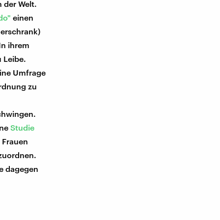
 der Welt.
do"
einen
derschrank)
In ihrem
 Leibe.
eine Umfrage
ordnung zu
schwingen.
ine
Studie
 Frauen
 zuordnen.
he dagegen