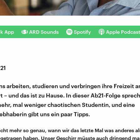
nk App
ARD Sounds
Spotify
Apple Podcas
021
ns arbeiten, studieren und verbringen ihre Freizeit 
t – und das ist zu Hause. In dieser Ab21-Folge sprec
mehr, mal weniger chaotischen Studentin, und eine
bhaberin gibt uns ein paar Tipps.
icht mehr so genau, wann wir das letzte Mal was anderes a
 getragen haben. Unser Geschirr müsste auch dringend ma