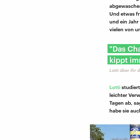
abgewaschen 
Und etwas fr
und ein Jahr
vielen von u
"Das Cha
kippt i
Lotti über ihr
Lotti
studier
leichter Ver
Tagen ab, sa
habe sie auc