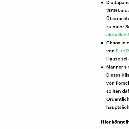
Die Japane
2019 lande
Überraschu
zu mehr Se
aktuellen
Chaos in d
von
Elite 
Hause sei 
Männer si
Dieses Kli
von Forsc
sollten d
Ordentlic
hauptsäch
Hier könnt i