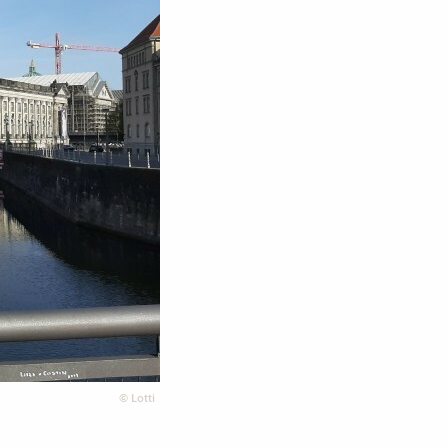
©
Lotti