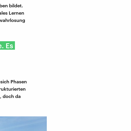
en bildet.
ales Lernen
rwahrlosung
. Es
 sich Phasen
rukturierten
n, doch da