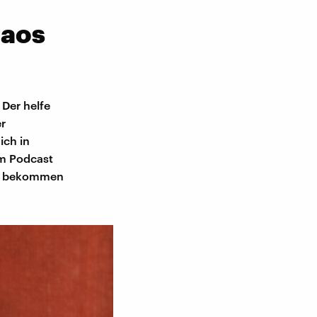
haos
 Der helfe
er
ich in
Im Podcast
iff bekommen