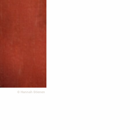
©
Hannah Stienen