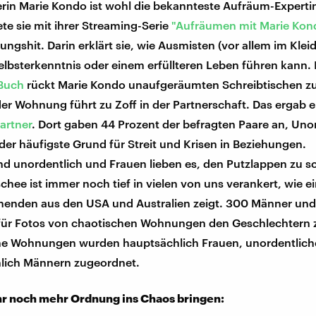
rin Marie Kondo ist wohl die bekannteste Aufräum-Expertin
te sie mit ihrer Streaming-Serie
"Aufräumen mit Marie Kon
ngshit. Darin erklärt sie, wie Ausmisten (vor allem im Klei
lbsterkenntnis oder einem erfüllteren Leben führen kann. 
 Buch
rückt Marie Kondo unaufgeräumten Schreibtischen zu
er Wohnung führt zu Zoff in der Partnerschaft. Das ergab 
Partner
. Dort gaben 44 Prozent der befragten Paare an, Un
der häufigste Grund für Streit und Krisen in Beziehungen.
nd unordentlich und Frauen lieben es, den Putzlappen zu 
schee ist immer noch tief in vielen von uns verankert, wie e
henden aus den USA und Australien zeigt. 300 Männer und
afür Fotos von chaotischen Wohnungen den Geschlechtern
he Wohnungen wurden hauptsächlich Frauen, unordentlic
lich Männern zugeordnet.
hr noch mehr Ordnung ins Chaos bringen: