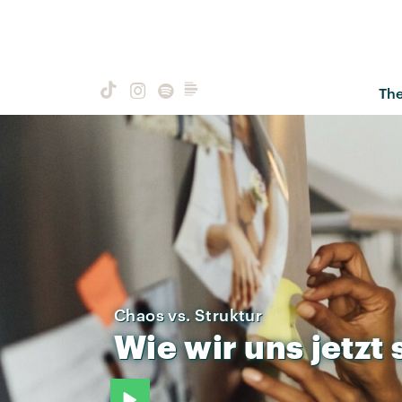
Th
Chaos vs. Struktur
Wie
wir
uns
jetzt