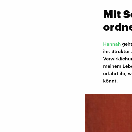
Mit S
ordn
Hannah
geht
ihr, Struktu
Verwirklichu
meinem Lebe
erfahrt ihr,
könnt.