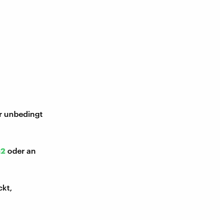
ir unbedingt
52
oder an
ckt,