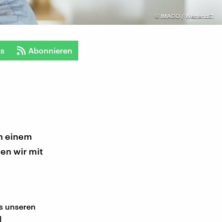
©
IMAGO / Westend61
ts
Abonnieren
an einem
hen wir mit
ls unseren
l