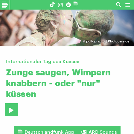
©
pollography | Photocase.de
Internationaler Tag des Kusses
Zunge
saugen,
Wimpern
knabbern
-
oder
"nur"
küssen
Deutschlandfunk App
ARD Sounds