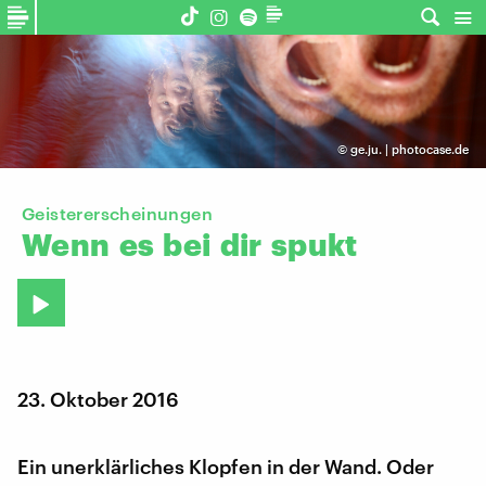
©
ge.ju. | photocase.de
Geistererscheinungen
Wenn
es
bei
dir
spukt
23. Oktober 2016
Ein unerklärliches Klopfen in der Wand. Oder