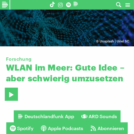
©
Unsplash | Uriel SC
Forschung
WLAN
im
Meer:
Gute
Idee
–
aber
schwierig
umzusetzen
Deutschlandfunk App
ARD Sounds
Spotify
Apple Podcasts
Abonnieren