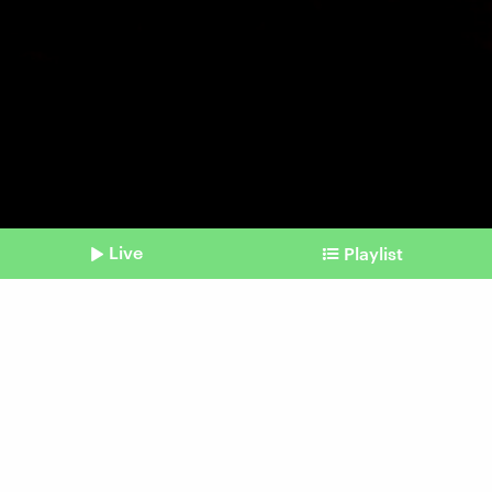
Live
Playlist
©
Atta Kenare | AFP
Shownotes
Iran