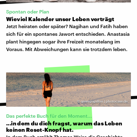
Spontan oder Plan
Wieviel Kalender unser Leben verträgt
Jetzt heiraten oder später? Nagihan und Fatih haben
sich für ein spontanes Jawort entschieden. Anastasia
plant hingegen sogar ihre Freizeit monatelang im
Voraus. Mit Abweichungen kann sie trotzdem leben.
©
greenpapillon | photocase.de
Das perfekte Buch für den Moment...
...in dem du dich fragst, warum das Leben
keinen Reset-Knopf hat.
In dem Buch erzählt Thomas Weiss die Geschichte