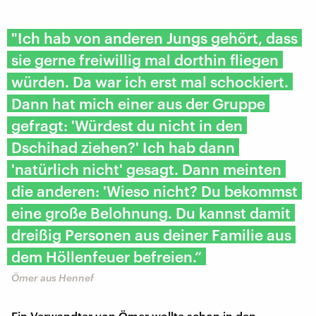
"Ich hab von anderen Jungs gehört, dass
sie gerne freiwillig mal dorthin fliegen
würden. Da war ich erst mal schockiert.
Dann hat mich einer aus der Gruppe
gefragt: 'Würdest du nicht in den
Dschihad ziehen?' Ich hab dann
'natürlich nicht' gesagt. Dann meinten
die anderen: 'Wieso nicht? Du bekommst
eine große Belohnung. Du kannst damit
dreißig Personen aus deiner Familie aus
dem Höllenfeuer befreien.“
Ömer aus Hennef
Ein Verwandter von Ömer wollte schon in den