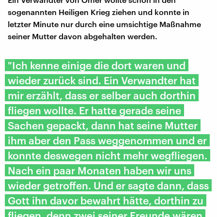
sogenannten Heiligen Krieg ziehen und konnte in
letzter Minute nur durch eine umsichtige Maßnahme
seiner Mutter davon abgehalten werden.
"Ich kenne einige die dort waren und
wieder zurück sind. Ein Verwandter hat
mir erzählt, dass er selber auch dorthin
fliegen wollte. Er hatte gerade seine
Sachen gepackt, dann hat seine Mutter
ihm aber den Pass weggenommen und er
konnte deswegen nicht mehr wegfliegen.
Nach ein paar Monaten haben wir uns
wieder getroffen. Und er sagte dann, dass
Gott ihn davor bewahrt hätte, dorthin zu
fliegen, denn zwei seiner Freunde wären