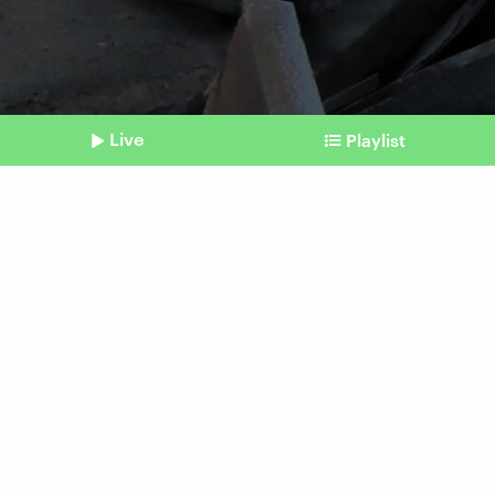
Live
Playlist
©
IMAGO I APAimages
Shownotes
Krieg in Nahost
Erneute Angriffe auf Tel
Aviv und Kämpfe in Gaza
Beitrag aus unserem Archiv vom 11. Dezember