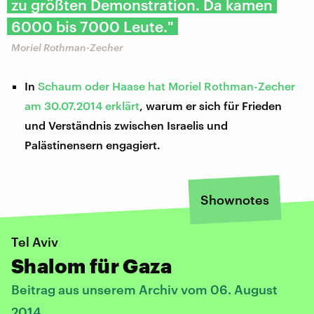
zu größten Demonstration. Da kamen
6000 bis 7000 Leute."
Moriel Rothman-Zecher
In
Schaum oder Haase hat Moriel Rothman-Zecher
am 30.07.2014 erklärt
, warum er sich für Frieden
und Verständnis zwischen Israelis und
Palästinensern engagiert.
Shownotes
Tel Aviv
Shalom für Gaza
Beitrag aus unserem Archiv vom 06. August
2014