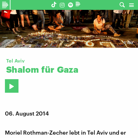
©
dpa
Tel Aviv
Shalom
für
Gaza
06. August 2014
Moriel Rothman-Zecher lebt in Tel Aviv und er