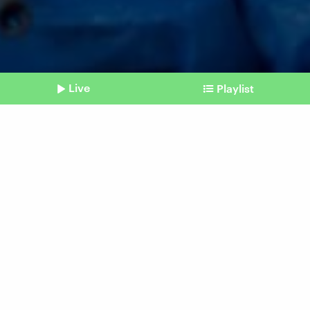
Live
Playlist
©
picture alliance/dpa | Ilia Yefimovich
Shownotes
Israels Ultrarechte im Krieg
Von der Atombombe bis zur
Todesstrafe
Beitrag aus unserem Archiv vom 22.