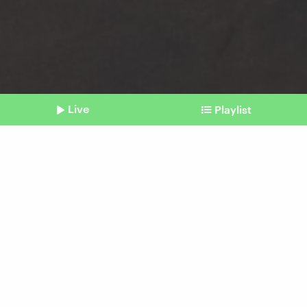
Live
Playlist
©
Imago
Shownotes
Raumfahrt
ISS-Leck – unpraktisch,
aber ungefährlich