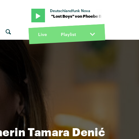
Deutschlandfunk Nova
be Bridgers · "Lost Boys" von Phoebe Bridgers · "Lost Boys" von P
Live
Playlist
herin Tamara Denić