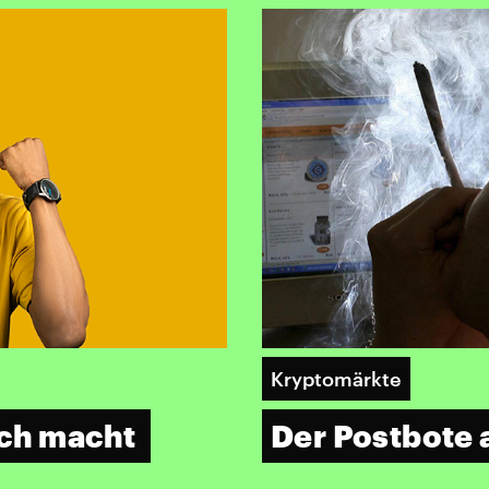
Kryptomärkte
ich macht
Der Postbote 