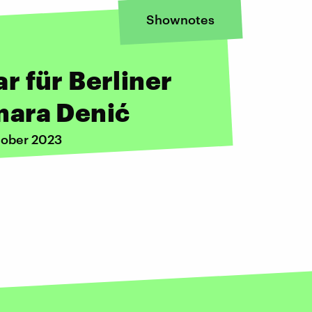
Shownotes
 für Berliner
mara Denić
tober 2023