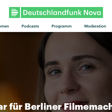
"Lost Boys" von Phoe
emen
Podcasts
Programm
Moderation
r für Berliner Filmemac