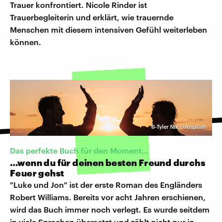
Trauer konfrontiert. Nicole Rinder ist
Trauerbegleiterin und erklärt, wie trauernde
Menschen mit diesem intensiven Gefühl weiterleben
können.
©
Tyler Nix | Unsplash
Das perfekte Buch für den Moment…
…wenn du für deinen besten Freund durchs
Feuer gehst
"Luke und Jon" ist der erste Roman des Engländers
Robert Williams. Bereits vor acht Jahren erschienen,
wird das Buch immer noch verlegt. Es wurde seitdem
in viele Sprachen übersetzt und zählt nicht nur in