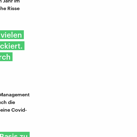
m Jahr im
che Risse
 vielen
kiert.
rch
in Management
uch die
eine Covid-
Basis zu