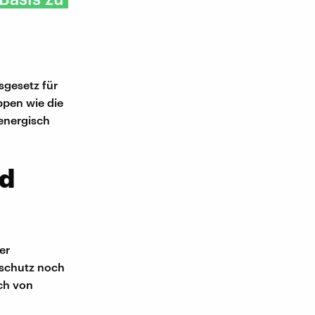
sgesetz für
ppen wie die
energisch
nd
er
aschutz noch
ch von