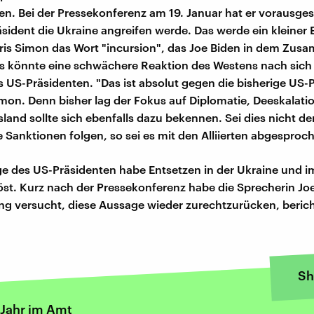
n. Bei der Pressekonferenz am 19. Januar hat er vorausges
sident die Ukraine angreifen werde. Das werde ein kleiner Ei
ris Simon das Wort "incursion", das Joe Biden in dem Zu
s könnte eine schwächere Reaktion des Westens nach sich 
s US-Präsidenten. "Das ist absolut gegen die bisherige US-P
imon. Denn bisher lag der Fokus auf Diplomatie, Deeskalati
land sollte sich ebenfalls dazu bekennen. Sei dies nicht der
 Sanktionen folgen, so sei es mit den Alliierten abgesproc
e des US-Präsidenten habe Entsetzen in der Ukraine und 
st. Kurz nach der Pressekonferenz habe die Sprecherin Joe
ung versucht, diese Aussage wieder zurechtzurücken, berich
Sh
 Jahr im Amt