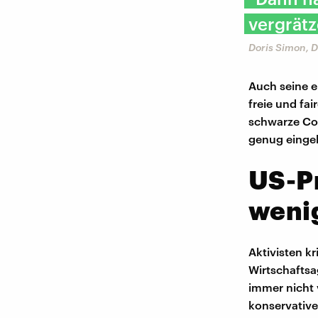
vergrätz
Doris Simon, 
Auch seine e
freie und fa
schwarze Com
genug eingeb
US-Pr
weni
Aktivisten kr
Wirtschafts
immer nicht 
konservative