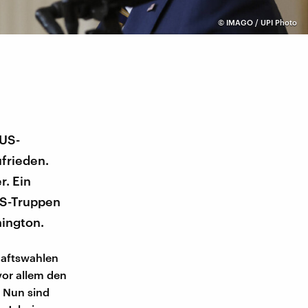
©
IMAGO / UPI Photo
 US-
ufrieden.
r. Ein
US-Truppen
hington.
haftswahlen
vor allem den
 Nun sind