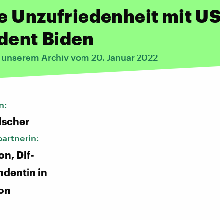
 Unzufriedenheit mit US
dent Biden
s unserem Archiv vom 20. Januar 2022
n:
lscher
artnerin:
on, Dlf-
dentin in
on