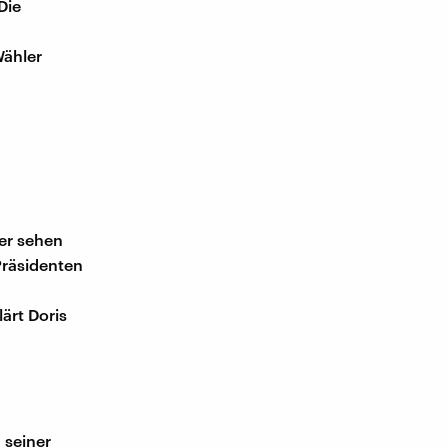
Die
Wähler
er sehen
Präsidenten
ärt Doris
 seiner