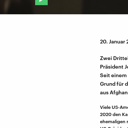
20. Januar
Zwei Dritt
Präsident J
Seit einem 
Grund für 
aus Afghani
Viele US-Am
2020 den Kan
ehemaligen 