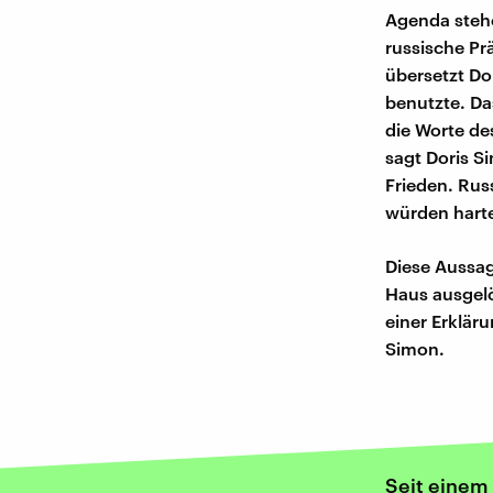
Agenda stehe
russische Prä
übersetzt Do
benutzte. Da
die Worte de
sagt Doris S
Frieden. Russ
würden harte
Diese Aussag
Haus ausgelö
einer Erklär
Simon.
Seit einem