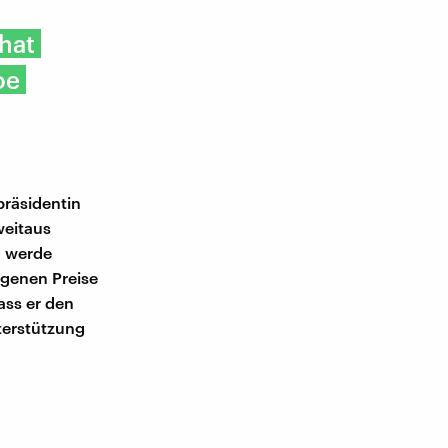
 hat
oe
präsidentin
weitaus
n werde
egenen Preise
ass er den
terstützung