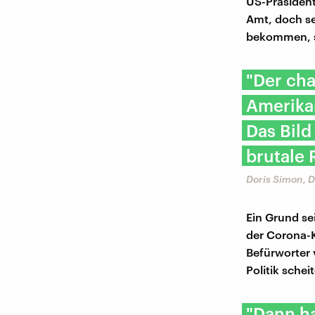
US-Präsident
Amt, doch se
bekommen, s
"Der cha
Amerika
Das Bild
brutale
Doris Simon, 
Ein Grund se
der Corona-K
Befürworter 
Politik schei
"Dann ha