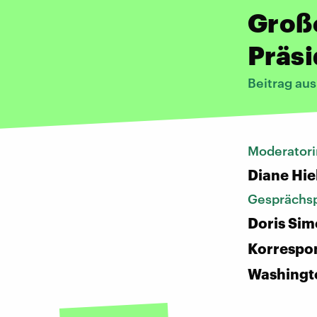
Große
Präsi
Beitrag au
Moderatori
Diane Hie
Gesprächsp
Doris Sim
Korrespon
Washingt