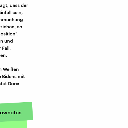
agt, dass der
nfall sein,
sammenhang
ziehen, so
osition",
on und
 Fall,
hen.
im Weißen
 Bidens mit
tet Doris
ownotes