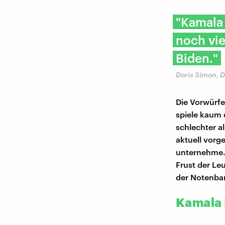
"Kamala 
noch vi
Biden."
Doris Simon, 
Die Vorwürfe
spiele kaum 
schlechter a
aktuell vorg
unternehme. 
Frust der Le
der Notenba
Kamala 