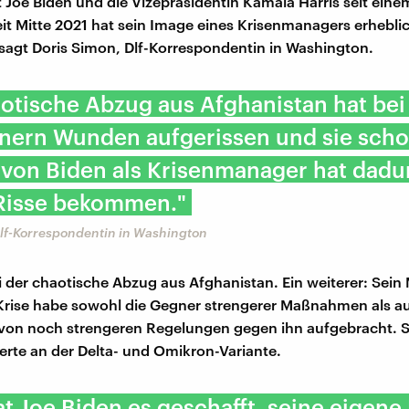
 Joe Biden und die Vizepräsidentin Kamala Harris seit eine
it Mitte 2021 hat sein Image eines Krisenmanagers erhebli
agt Doris Simon, Dlf-Korrespondentin in Washington.
otische Abzug aus Afghanistan hat bei
nern Wunden aufgerissen und sie schoc
 von Biden als Krisenmanager hat dadu
 Risse bekommen."
Dlf-Korrespondentin in Washington
i der chaotische Abzug aus Afghanistan. Ein weiterer: Se
rise habe sowohl die Gegner strengerer Maßnahmen als a
von noch strengeren Regelungen gegen ihn aufgebracht. S
terte an der Delta- und Omikron-Variante.
t Joe Biden es geschafft, seine eigene 