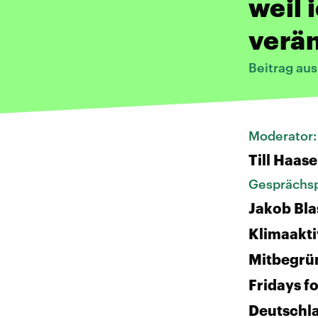
weil 
verä
Beitrag au
Moderator
Till Haase
Gesprächsp
Jakob Bla
Klimaakti
Mitbegrü
Fridays f
Deutschl