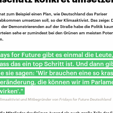
 hat zum Beispiel einen Plan, wie Deutschland das Pariser
bkommen umsetzen soll, so der Klimaaktivist. Das zeige: 
der Demonstrierenden auf der Straße habe die Politik kau
rteien sehe er zumindest bei den Grünen am meisten Poten
n.
days for Future gibt es einmal die Leute,
ass das ein top Schritt ist. Und dann gi
ie sie sagen: 'Wir brauchen eine so kra
eränderung, die können wir im Parlam
wirken'."
Klimaaktivist und Mitbegründer von Fridays for Future Deutschland
ie Mitglieder der Grünen Jugend als auch große Teile der F