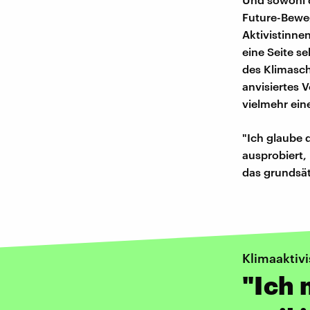
Future-Beweg
Aktivistinnen
eine Seite se
des Klimaschu
anvisiertes 
vielmehr ein
"Ich glaube 
ausprobiert, 
das grundsät
Klimaaktivi
"Ich 