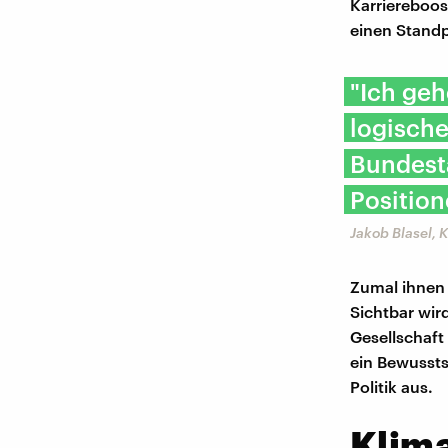
Karriereboos
einen Standp
"Ich geh
logische
Bundesta
Position
Jakob Blasel, 
Zumal ihnen 
Sichtbar wird
Gesellschaft
ein Bewussts
Politik aus.
Klim