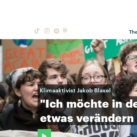
Th
Klimaaktivist Jakob Blasel
"Ich
möchte
in
d
etwas
verändern