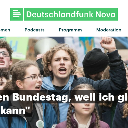
emen
Podcasts
Programm
Moderation
en
Bundestag,
weil
ich
g
kann"