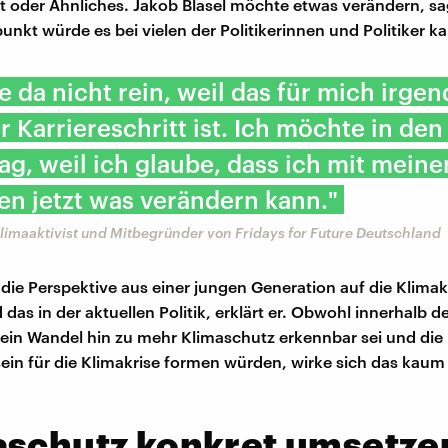
t oder Ähnliches. Jakob Blasel möchte etwas verändern, sag
unkt würde es bei vielen der Politikerinnen und Politiker 
e da nicht rein, weil das für mich irge
r Karriereschritt ist. Ich möchte in den
g, weil ich glaube, dass ich mit meine
en jetzt was verändern kann."
Klimaaktivist und Mitbegründer von Fridays for Future Deutschland
die Perspektive aus einer jungen Generation auf die Klimakr
 das in der aktuellen Politik, erklärt er. Obwohl innerhalb d
 ein Wandel hin zu mehr Klimaschutz erkennbar sei und di
ein für die Klimakrise formen würden, wirke sich das kaum 
aschutz konkret umsetze