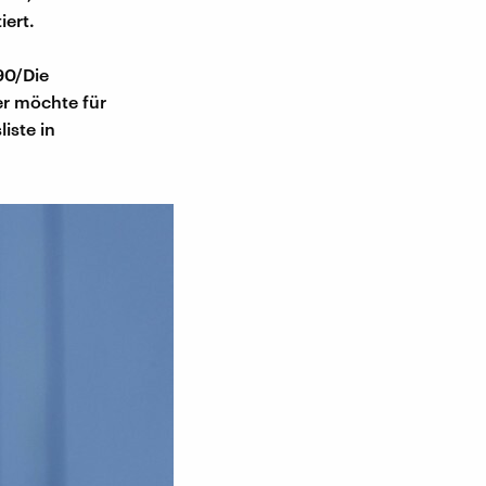
iert.
90/Die
er möchte für
iste in