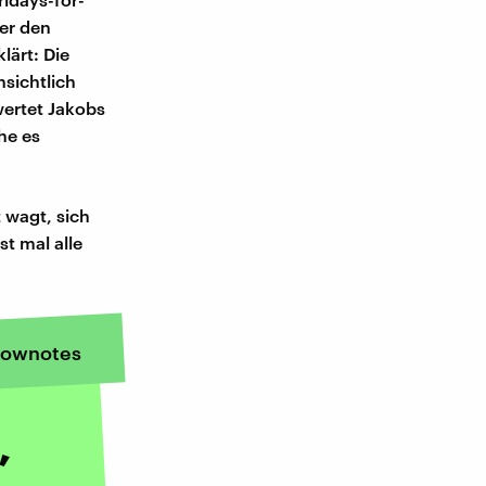
er den
lärt: Die
nsichtlich
wertet Jakobs
he es
 wagt, sich
st mal alle
ownotes
,