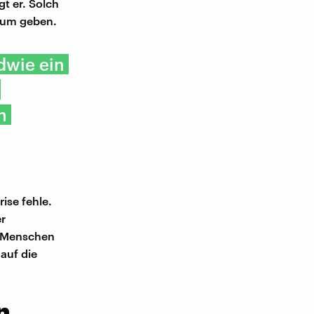
t er. Solch
kaum geben.
ndwie ein
n
ise fehle.
er
e Menschen
auf die
n