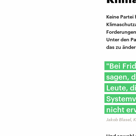
Keine Partei
Klimaschutza
Forderungen 
Unter den Pa
das zu änder
"Bei Fri
sagen, d
Leute, d
Systemv
nicht er
Jakob Blasel, 
Und sowohl d