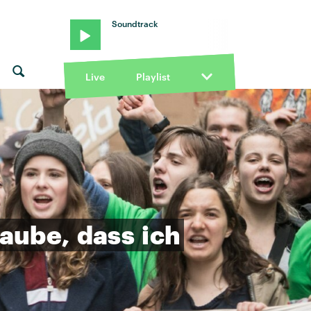
Soundtrack
Live
Playlist
laube,
dass
ich