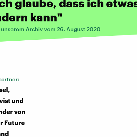
ich glaube, dass ich etwa
ndern kann"
s unserem Archiv vom 26. August 2020
:
artner:
sel,
vist und
nder von
or Future
and