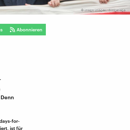
©
imago images | Bildgehege
ts
Abonnieren
r
m
. Denn
days-for-
rt, ist für