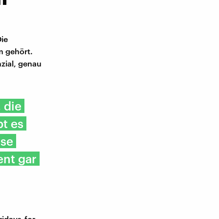
Die
m gehört.
zial, genau
 die
bt es
sse
ent gar
ridays-for-