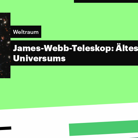
Weltraum
James-Webb-Teleskop: Ältest
Universums