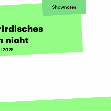
Shownotes
rirdisches
h nicht
il 2025