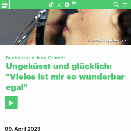
©
IMAGO / agefotostock
Buchautorin Jana Crämer
Ungeküsst
und
glücklich:
"Vieles
ist
mir
so
wunderbar
egal"
09. April 2023