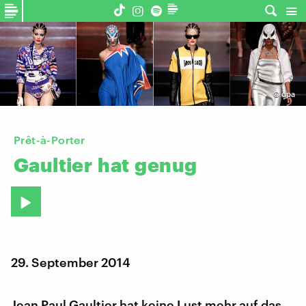
©
dpa
Prêt-à-Porter
Gaultier
hat
genug
29. September 2014
Jean Paul Gaultier hat keine Lust mehr auf das