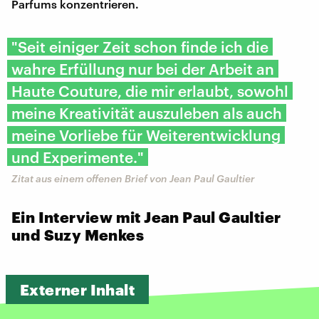
Parfums konzentrieren.
"Seit einiger Zeit schon finde ich die
wahre Erfüllung nur bei der Arbeit an
Haute Couture, die mir erlaubt, sowohl
meine Kreativität auszuleben als auch
meine Vorliebe für Weiterentwicklung
und Experimente."
Zitat aus einem offenen Brief von Jean Paul Gaultier
Ein Interview mit Jean Paul Gaultier
und Suzy Menkes
Externer Inhalt