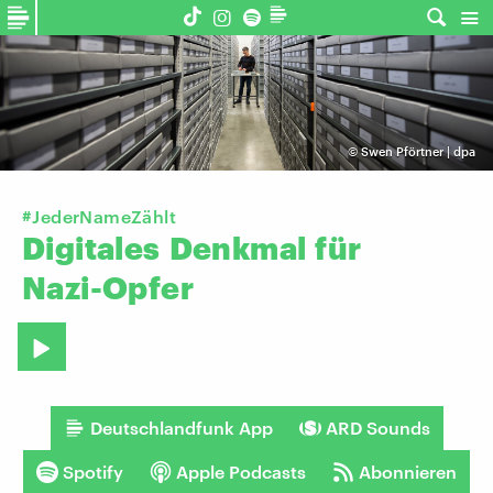
©
Swen Pförtner | dpa
#JederNameZählt
Digitales
Denkmal
für
Nazi-Opfer
Deutschlandfunk App
ARD Sounds
Spotify
Apple Podcasts
Abonnieren