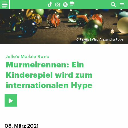
©
Pexels | Vlad Alexandru Popa
Jelle's Marble Runs
Murmelrennen:
Ein
Kinderspiel
wird
zum
internationalen
Hype
08. März 2021