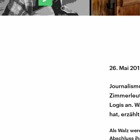
26. Mai 20
Journalismu
Zimmerleut
Logis an. W
hat, erzähl
Als Walz wer
Abschluss ih