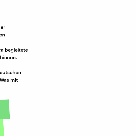
der
hen
a begleitete
hienen.
deutschen
"Was mit