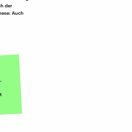
h der
These: Auch
,
t