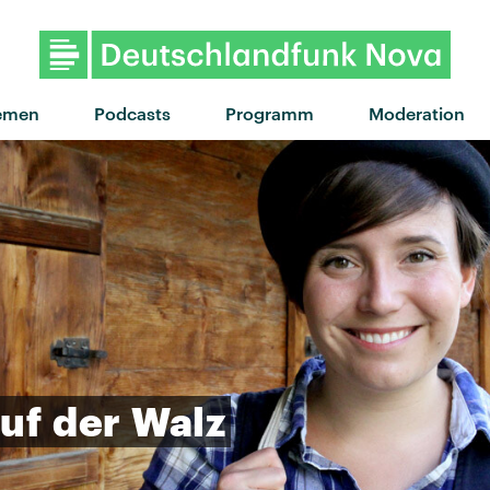
emen
Podcasts
Programm
Moderation
uf
der
Walz