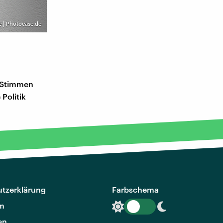
e | Photocase.de
o Stimmen
Politik
tzerklärung
Farbschema
m
en