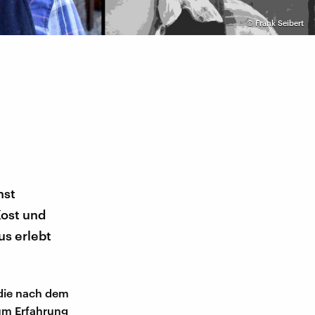
©
Frank Seibert
nst
Kost und
us erlebt
 die nach dem
 um Erfahrung