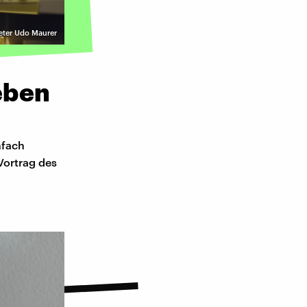
eter Udo Maurer
leben
nfach
Vortrag des