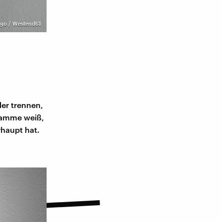
go / Westend61
er trennen,
ndamme weiß,
haupt hat.