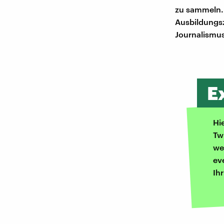
zu sammeln.
Ausbildungsz
Journalismus
E
Hi
Tw
we
ev
Ih