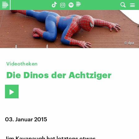
©
dpa
Videotheken
Die
Dinos
der
Achtziger
03. Januar 2015
Jim Kavanaugh hat letztens etwas