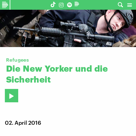
©
dpa
Refugees
Die
New
Yorker
und
die
Sicherheit
02. April 2016