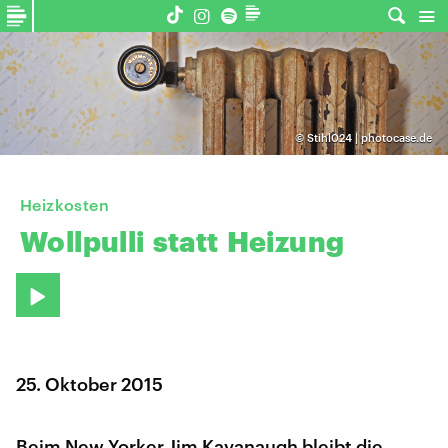
©
Stihl024 | photocase.de
Heizkosten
Wollpulli
statt
Heizung
25. Oktober 2015
Beim New Yorker Jim Kavanaugh bleibt die