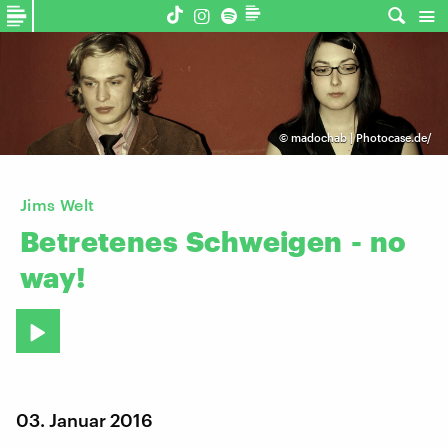
©
madochab | Photocase.de/
Jims Welt
Betretenes
Schweigen
-
no
way!
03. Januar 2016