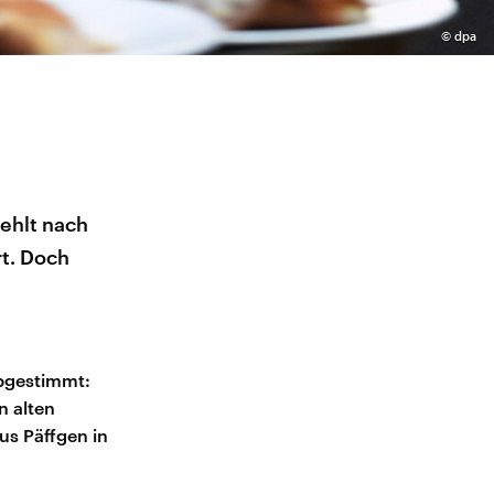
©
dpa
fehlt nach
rt. Doch
abgestimmt:
n alten
us Päffgen in