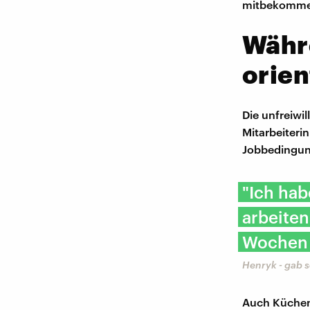
mitbekommen.
Währ
orien
Die unfreiwi
Mitarbeiter
Jobbedingun
"Ich ha
arbeiten
Wochen 
Henryk - gab s
Auch Küchenc