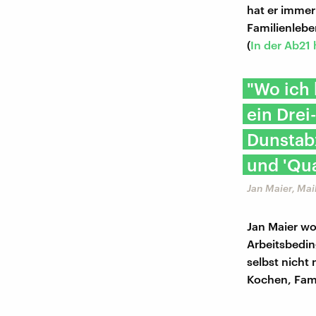
hat er immer
Familienlebe
(
In der Ab21 
"Wo ich 
ein Drei
Dunstabz
und 'Qua
Jan Maier, Mai
Jan Maier wo
Arbeitsbedin
selbst nicht
Kochen, Fam