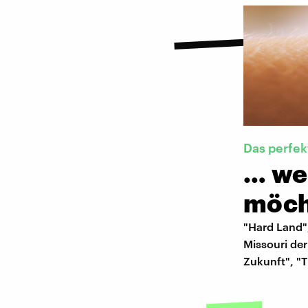
Das perfek
… we
möch
"Hard Land",
Missouri der
Zukunft", "T