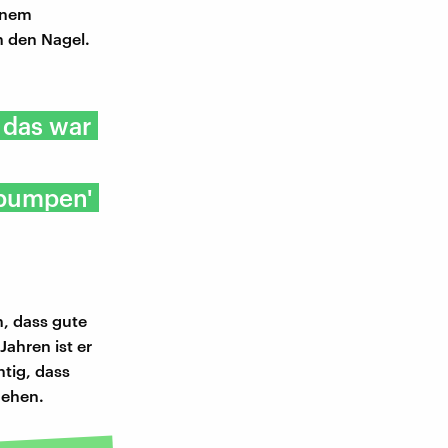
einem
n den Nagel.
 das war
tpumpen'
, dass gute
Jahren ist er
tig, dass
gehen.