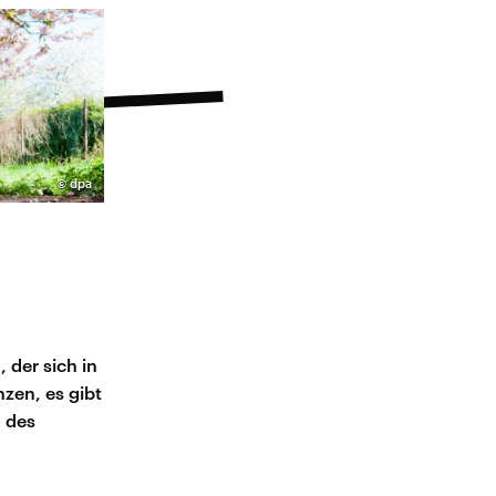
©
dpa
, der sich in
zen, es gibt
g des