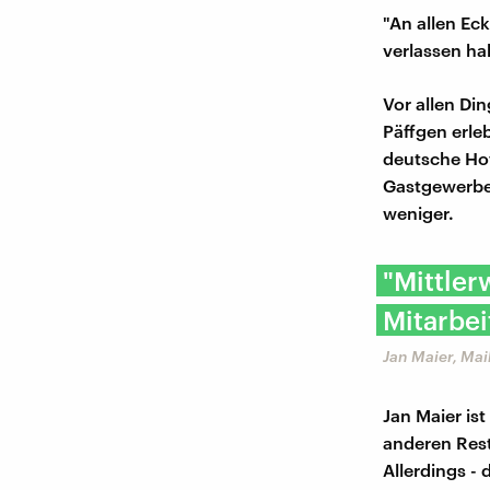
"An allen Ec
verlassen ha
Vor allen Di
Päffgen erle
deutsche Hot
Gastgewerbe
weniger.
"Mittler
Mitarbei
Jan Maier, Mai
Jan Maier ist
anderen Rest
Allerdings -