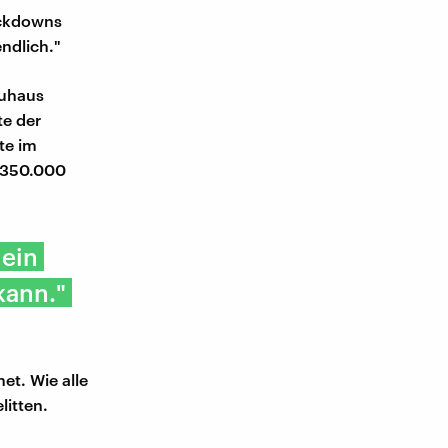
ockdowns
ndlich."
auhaus
te der
te im
 350.000
 ein
kann."
et. Wie alle
itten.