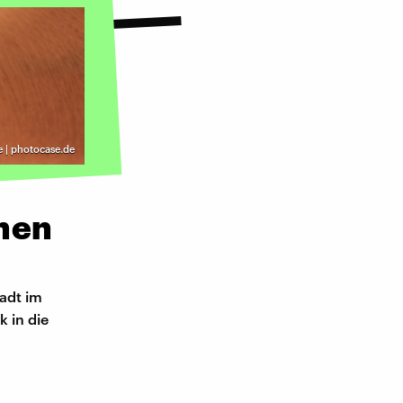
 | photocase.de
ehen
tadt im
k in die