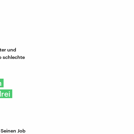
iter und
o schlechte
n
rei
 Seinen Job