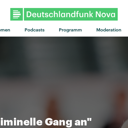
"Wings" von Birdy · 
emen
Podcasts
Programm
Moderation
riminelle Gang an"