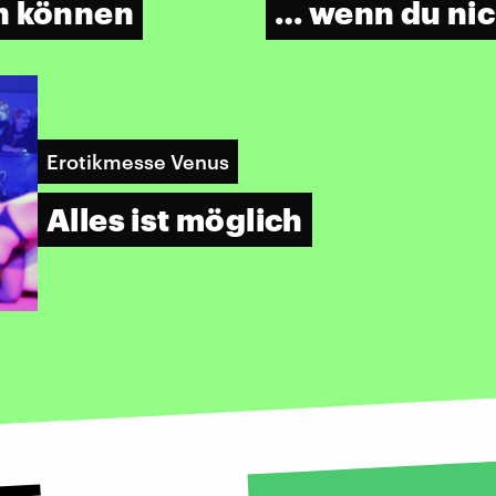
n können
… wenn du nic
Erotikmesse Venus
Alles ist möglich