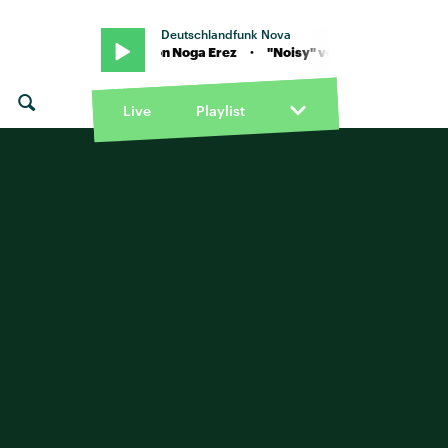
Deutschlandfunk Nova
Erez · "Noisy" von Noga Erez · "Noisy" von Noga Erez
Live
Playlist