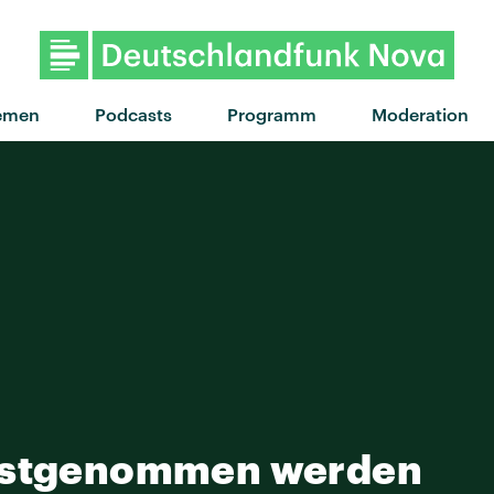
"Noisy" von Noga 
emen
Podcasts
Programm
Moderation
rnstgenommen werden