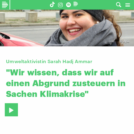
©
dpa
Umweltaktivistin Sarah Hadj Ammar
"Wir
wissen,
dass
wir
auf
einen
Abgrund
zusteuern
in
Sachen
Klimakrise"