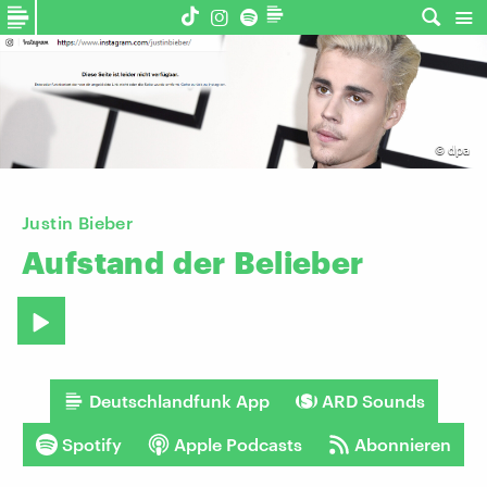
©
dpa
Justin Bieber
Aufstand
der
Belieber
Deutschlandfunk App
ARD Sounds
Spotify
Apple Podcasts
Abonnieren