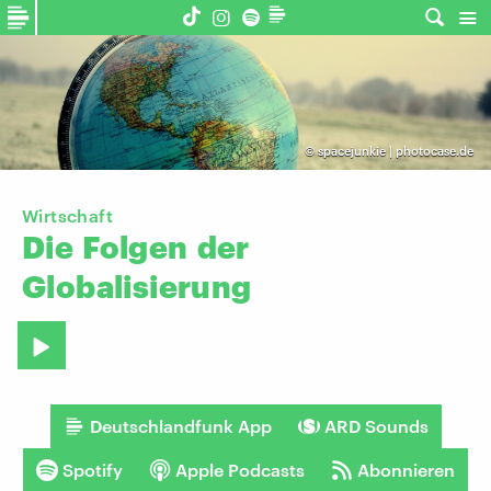
©
spacejunkie | photocase.de
Wirtschaft
Die
Folgen
der
Globalisierung
Deutschlandfunk App
ARD Sounds
Spotify
Apple Podcasts
Abonnieren