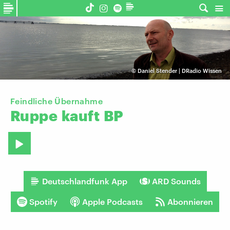
©
Daniel Stender | DRadio Wissen
Feindliche Übernahme
Ruppe
kauft
BP
Deutschlandfunk App
ARD Sounds
Spotify
Apple Podcasts
Abonnieren