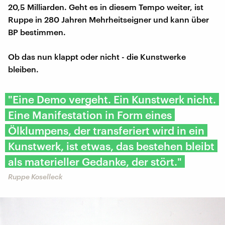
20,5 Milliarden. Geht es in diesem Tempo weiter, ist
Ruppe in 280 Jahren Mehrheitseigner und kann über
BP bestimmen.
Ob das nun klappt oder nicht - die Kunstwerke
bleiben.
"Eine Demo vergeht. Ein Kunstwerk nicht.
Eine Manifestation in Form eines
Ölklumpens, der transferiert wird in ein
Kunstwerk, ist etwas, das bestehen bleibt
als materieller Gedanke, der stört."
Ruppe Koselleck