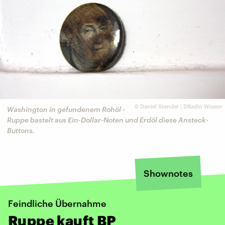
©
Daniel Stender | DRadio Wissen
Washington in gefundenem Rohöl -
Ruppe bastelt aus Ein-Dollar-Noten und Erdöl diese Ansteck-
Buttons.
Shownotes
Feindliche Übernahme
Ruppe kauft BP