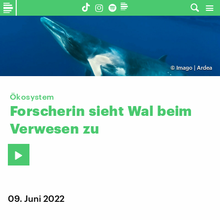
©
Imago | Ardea
Ökosystem
Forscherin
sieht
Wal
beim
Verwesen
zu
09. Juni 2022