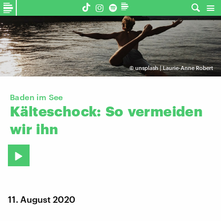
©
unsplash | Laurie-Anne Robert
Baden im See
Kälteschock:
So
vermeiden
wir
ihn
11. August 2020