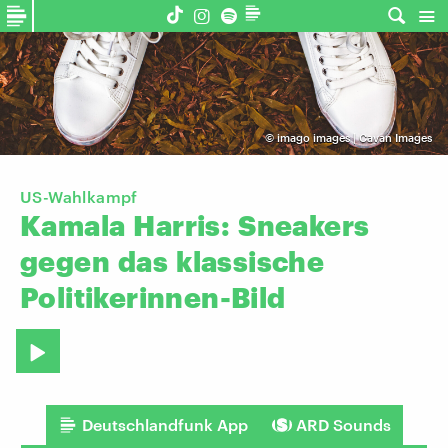
©
imago images | Cavan Images
US-Wahlkampf
Kamala
Harris:
Sneakers
gegen
das
klassische
Politikerinnen-Bild
Deutschlandfunk App
ARD Sounds