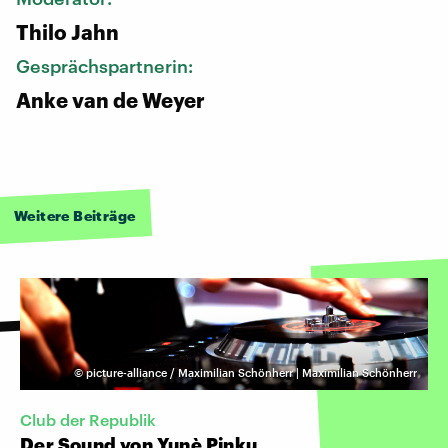
Thilo Jahn
Gesprächspartnerin:
Anke van de Weyer
Weitere Beiträge
©
picture-alliance / Maximilian Schönherr | Maximilian Schönherr
Club der Republik
Der Sound von Yunè Pinku