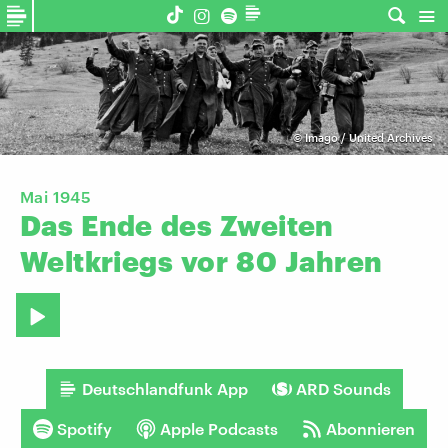
©
Imago / United Archives
Mai 1945
Das
Ende
des
Zweiten
Weltkriegs
vor
80
Jahren
Deutschlandfunk App
ARD Sounds
Spotify
Apple Podcasts
Abonnieren