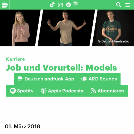
©
Deutschlandradio
Karriere
Job
und
Vorurteil:
Models
Deutschlandfunk App
ARD Sounds
Spotify
Apple Podcasts
Abonnieren
01. März 2018