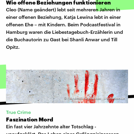
Wie offene Beziehungen funktionieren
Cleo (Name geändert) lebt seit mehreren Jahren in
einer offenen Beziehung, Katja Lewina lebt in einer
offenen Ehe – mit Kindern. Beim Podcastfestival in
Hamburg waren die Liebestagebuch-Erzählerin und
die Buchautorin zu Gast bei Shanli Anwar und Till
Opitz.
©
Francesca Schellhaas | photocase.de
True Crime
Faszination Mord
Ein fast vier Jahrzehnte alter Totschlag -
unaufgeklärt. Das Leben eines Gefängnisinsassen.