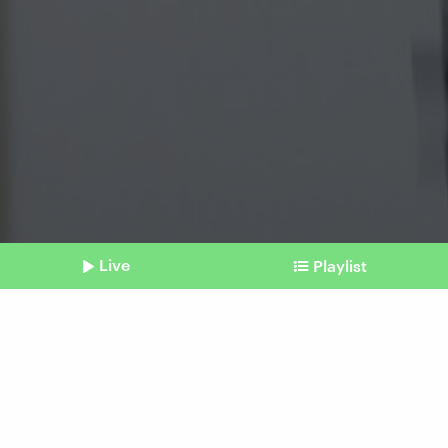
Live
Playlist
©
picture alliance | dpa | Daniel Löb
Shownotes