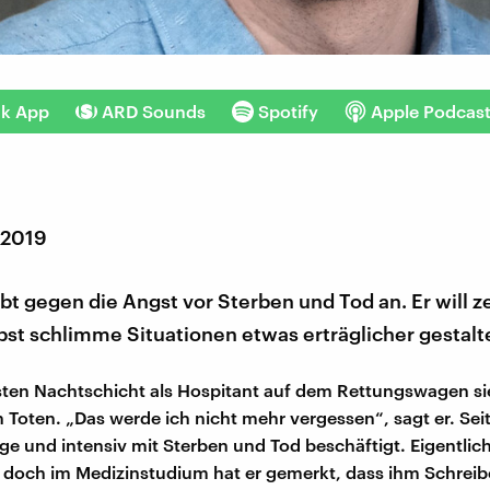
nk App
ARD Sounds
Spotify
Apple Podcas
 2019
ibt gegen die Angst vor Sterben und Tod an. Er will z
st schlimme Situationen etwas erträglicher gestalt
rsten Nachtschicht als Hospitant auf dem Rettungswagen sie
n Toten. „Das werde ich nicht mehr vergessen“, sagt er. Se
nge und intensiv mit Sterben und Tod beschäftigt. Eigentlich
 doch im Medizinstudium hat er gemerkt, dass ihm Schrei