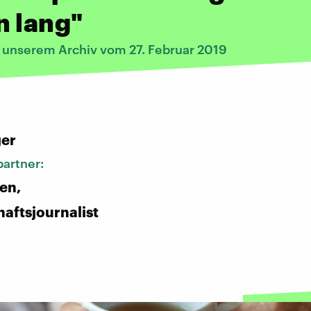
n lang"
s unserem Archiv vom 27. Februar 2019
:
ger
artner:
ten,
aftsjournalist