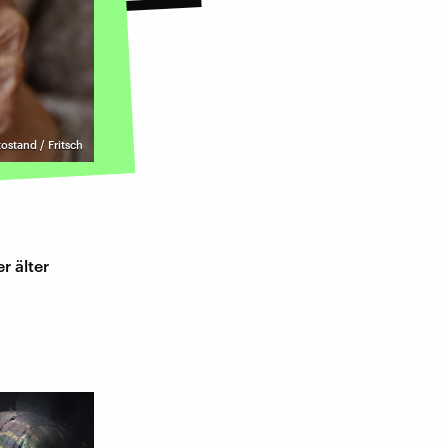
tostand / Fritsch
r älter