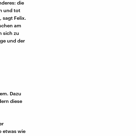
nderes: die
n und tot
 sagt Felix.
nschen am
 sich zu
oge und der
lem. Dazu
dern diese
er
o etwas wie