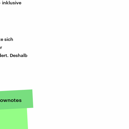
 inklusive
e sich
r
dert. Deshalb
ownotes