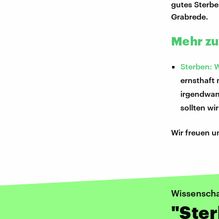
gutes Sterbe
Grabrede.
Mehr z
Sterben: W
ernsthaft
irgendwann
sollten w
Wir freuen u
Wissenschaf
"Ster