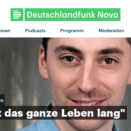
"Never never" von Leoniden
emen
Podcasts
Programm
Moderation
en
t
das
ganze
Leben
lang"