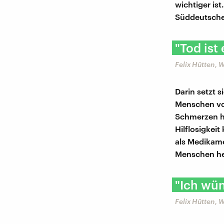
wichtiger ist
Süddeutsche 
"Tod ist
Felix Hütten, 
Darin setzt 
Menschen vor
Schmerzen ha
Hilflosigkei
als Medikame
Menschen he
"Ich wün
Felix Hütten, 