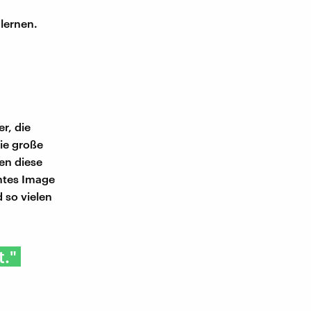
 lernen.
r, die
ie große
en diese
htes Image
 so vielen
t."