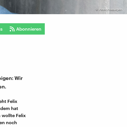
©
Peter Hassiepen
ts
Abonnieren
eigen: Wir
en.
ht Felix
itdem hat
 wollte Felix
ben noch