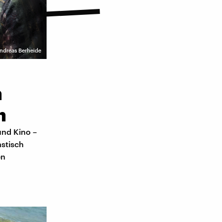
ndreas Berheide
n
n
und Kino –
astisch
en