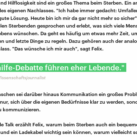
d Hilflosigkeit sind ein großes Thema beim Sterben. Ein a
es eigenen Nachlasses. "Ich habe immer gedacht: Umfalle
 gute Lösung. Heute bin ich mir da gar nicht mehr so sicher",
ielen Sterbenden gesprochen und erlebt, was sich viele Me
ebens wünschen. Da geht es häufig um etwas mehr Zeit, um
n und letzte Dinge zu regeln. Dazu gehören auch der anal
hlass. "Das wünsche ich mir auch", sagt Felix.
ilfe-Debatte führen eher Lebende."
Wissenschaftsjournalist
nschen sei darüber hinaus Kommunikation ein großes Prob
 nur, sich über die eigenen Bedürfnisse klar zu werden, son
u kommunizieren.
de Talk erzählt Felix, warum beim Sterben auch ein bequem
und ein Ladekabel wichtig sein können, warum vielleicht s