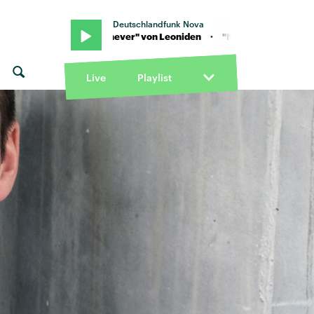
Deutschlandfunk Nova
 · "Never never" von Leoniden · "Never never" von Leoniden
Live
Playlist