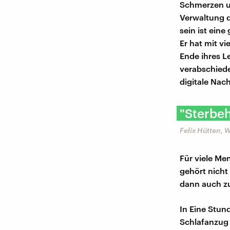
Schmerzen un
Verwaltung d
sein ist eine
Er hat mit v
Ende ihres L
verabschiede
digitale Nac
"Sterbeh
Felix Hütten, 
Für viele Me
gehört nicht
dann auch z
In Eine Stun
Schlafanzug 