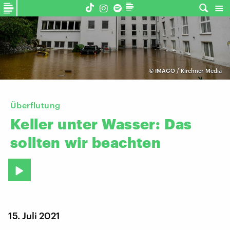
©
IMAGO / Kirchner-Media
Überflutung
Keller
unter
Wasser:
Das
sollten
wir
beachten
15. Juli 2021